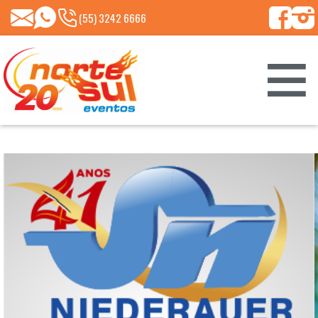
(55)
NORTESUL@NORTESULEVENTOS.COM.BR
99661-
(55) 3242 6666
8213