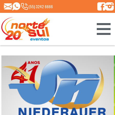
(55)
NORTESUL@NORTESULEVENTOS.COM.BR
99661-
(55) 3242 6666
8213