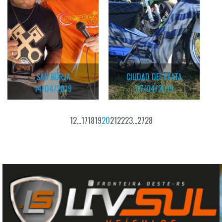
SÃO BORJA
CIUDAD DEL PLATA
14/04/2019
07/04/2019
1
2
...
17
18
19
20
21
22
23
...
27
28