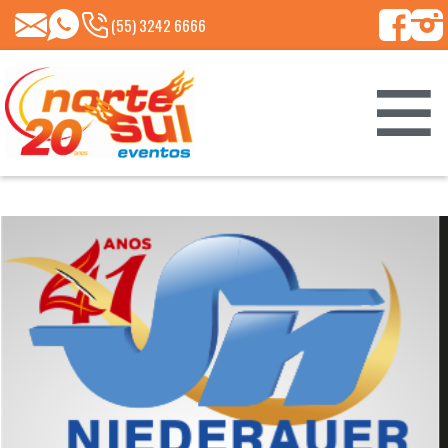
(55)
NORTESUL@NORTESULEVENTOS.COM.BR
99661-
(55) 3242 6666
8213