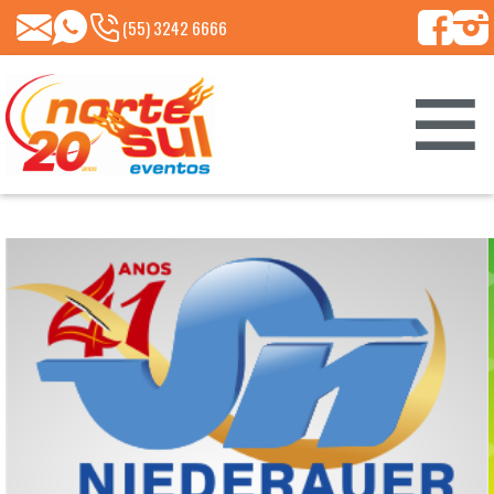
(55)
NORTESUL@NORTESULEVENTOS.COM.BR
99661-
(55) 3242 6666
8213